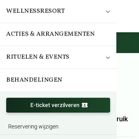
WELLNESSRESORT
ACTIES & ARRANGEMENTEN
Reserveren
RITUELEN & EVENTS
BEHANDELINGEN
Reservering plaatsen
E-ticket verzilveren
Wat zijn de tarieven voor het gebruik
Reservering wijzigen
van de faciliteiten?