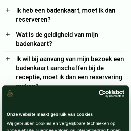
Ik heb een badenkaart, moet ik dan
reserveren?
Wat is de geldigheid van mijn
badenkaart?
Ik wil bij aanvang van mijn bezoek een
badenkaart aanschaffen bij de
receptie, moet ik dan een reservering
maken?
Kunnen er toeslagen berekend
worden?
Onze website maakt gebruik van cookies
Wij gebruiken cookies en vergelijkbare technieken op
Wat zijn reserveringskosten?
onze website. Hiermee volgen wij internetgedrag binnen