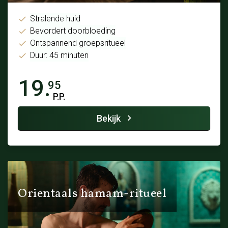
Stralende huid
Bevordert doorbloeding
Ontspannend groepsritueel
Duur: 45 minuten
19.
95
P.P.
Bekijk
Orientaals hamam-ritueel