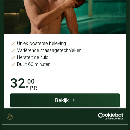
Uniek oosterse beleving
Variërende massagetechnieken
Herstelt de huid
Duur: 60 minuten
32.
00
P.P.
Bekijk