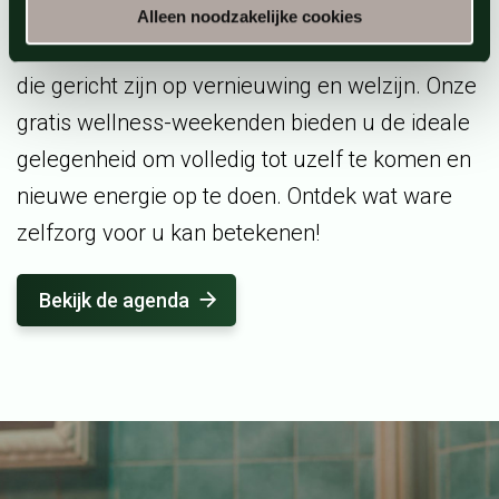
wellness-events. U kunt genieten van speciale
Alleen noodzakelijke cookies
opgietingen en diep ontspannende meditaties
die gericht zijn op vernieuwing en welzijn. Onze
gratis wellness-weekenden bieden u de ideale
gelegenheid om volledig tot uzelf te komen en
nieuwe energie op te doen. Ontdek wat ware
zelfzorg voor u kan betekenen!
Bekijk de agenda