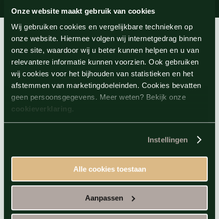
Onze website maakt gebruik van cookies
Wij gebruiken cookies en vergelijkbare technieken op
onze website. Hiermee volgen wij internetgedrag binnen
onze site, waardoor wij u beter kunnen helpen en u van
relevantere informatie kunnen voorzien. Ook gebruiken
wij cookies voor het bijhouden van statistieken en het
afstemmen van marketingdoeleinden. Cookies bevatten
geen persoonsgegevens. Meer weten? Bekijk onze
cookieverklaring
.
Instellingen
Wellness events
Alle cookies toestaan
Laat de dagelijkse drukte achter u en duik in
Aanpassen
een wereld van rust tijdens onze exclusieve