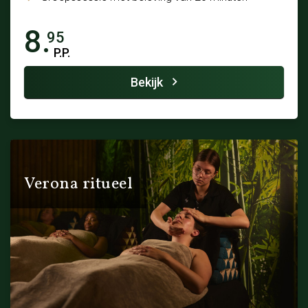
8.
95
P.P.
Bekijk
Verona ritueel