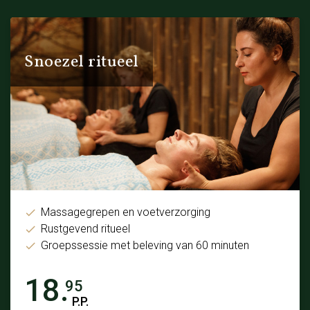
Snoezel ritueel
Massagegrepen en voetverzorging
Rustgevend ritueel
Groepssessie met beleving van 60 minuten
18.
95
P.P.