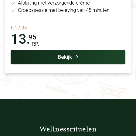
Afsluiting met verzorgende crème
Groepssessie met beleving van 45 minuten
€ 17.95
13.
95
P.P.
Bekijk
Wellnessrituelen