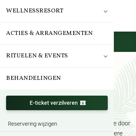
WELLNESSRESORT
ACTIES & ARRANGEMENTEN
Reserveren
RITUELEN & EVENTS
BEHANDELINGEN
Ervaar bijzondere
wellnessrituelen
E-ticket verzilveren
Uw wellnessdag krijgt een gouden randje door
Reservering wijzigen
het beleven van één van onze bijzondere