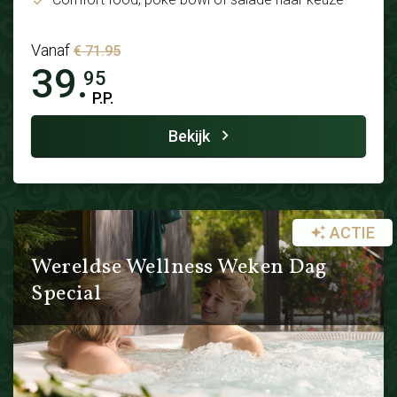
Vanaf
€ 71.95
39.
95
P.P.
Bekijk
ACTIE
Wereldse Wellness Weken Dag
Special