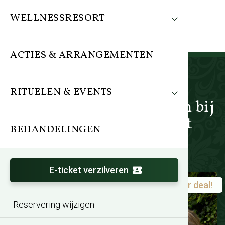
WELLNESSRESORT
ACTIES & ARRANGEMENTEN
RITUELEN & EVENTS
Acties en arrangementen bij
Thermen Barendrecht
BEHANDELINGEN
E-ticket verzilveren
Super deal!
Zomeractie TREATMENTS®
Reservering wijzigen