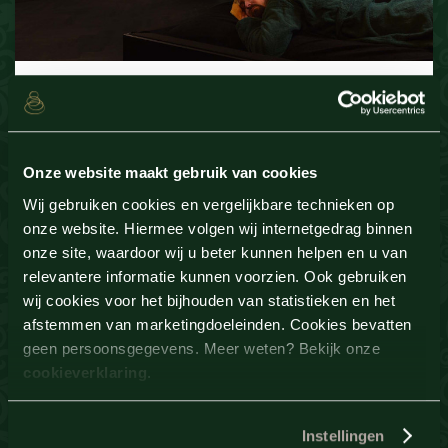
Entree vanaf 10:00 uur
Koffie of thee met gebak
Belegd broodje naar keuze tot 17:00 uur
Hoofdgerecht naar keuze
Onze website maakt gebruik van cookies
Dessert naar keuze
Wij gebruiken cookies en vergelijkbare technieken op
3 drankjes naar keuze (non-alcoholisch)*
onze website. Hiermee volgen wij internetgedrag binnen
Ontspanningsmassage (50 min)
onze site, waardoor wij u beter kunnen helpen en u van
relevantere informatie kunnen voorzien. Ook gebruiken
Vanaf
wij cookies voor het bijhouden van statistieken en het
187.
50
afstemmen van marketingdoeleinden. Cookies bevatten
P.P.
geen persoonsgegevens. Meer weten? Bekijk onze
cookieverklaring
.
Bekijk
Instellingen