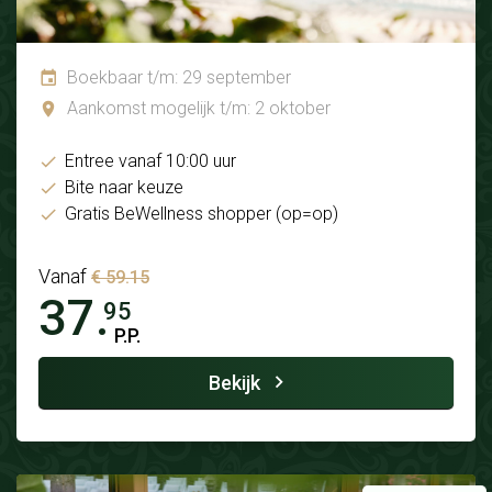
Boekbaar t/m: 29 september
Aankomst mogelijk t/m: 2 oktober
Entree vanaf 10:00 uur
Bite naar keuze
Gratis BeWellness shopper (op=op)
Vanaf
€ 59.15
37.
95
P.P.
Bekijk