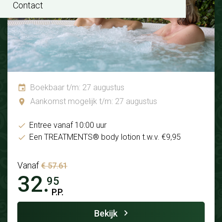
Contact
Boekbaar t/m: 27 augustus
Aankomst mogelijk t/m: 27 augustus
Entree vanaf 10:00 uur
Een TREATMENTS® body lotion t.w.v. €9,95
Vanaf
€ 57.61
32.
95
P.P.
Bekijk