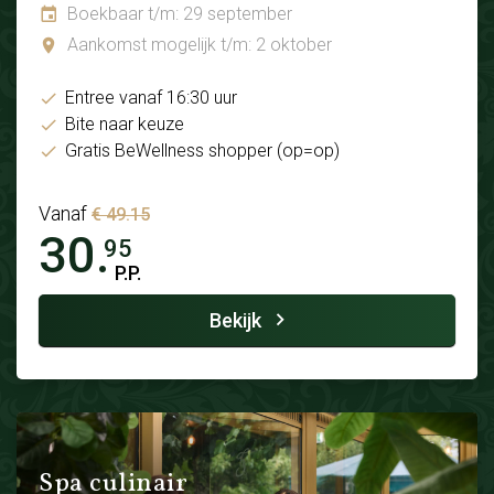
Boekbaar t/m: 29 september
Aankomst mogelijk t/m: 2 oktober
Entree vanaf 16:30 uur
Bite naar keuze
Gratis BeWellness shopper (op=op)
Vanaf
€ 49.15
30.
95
P.P.
Bekijk
Spa culinair