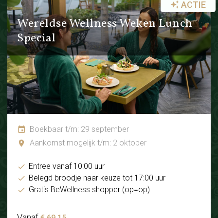
ACTIE
Wereldse Wellness Weken Lunch
Special
Boekbaar t/m: 29 september
Aankomst mogelijk t/m: 2 oktober
Entree vanaf 10:00 uur
Belegd broodje naar keuze tot 17:00 uur
Gratis BeWellness shopper (op=op)
Vanaf
€ 69.15