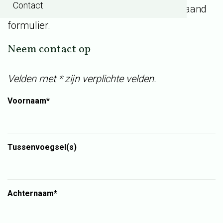
Contact
persvoorlichter is te bereiken via onderstaand
formulier.
Neem contact op
Velden met * zijn verplichte velden.
Voornaam*
Tussenvoegsel(s)
Achternaam*