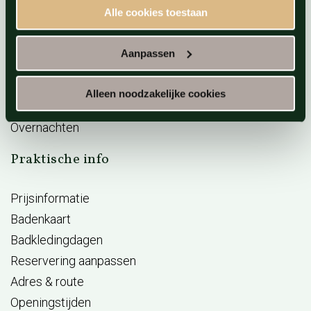
Arrangementen
Alle cookies toestaan
Vacatures
BeWellness
Aanpassen
Massage opleidingen
Wellness Giftcard
Alleen noodzakelijke cookies
Aufguss Challenge
Overnachten
Praktische info
Prijsinformatie
Badenkaart
Badkledingdagen
Reservering aanpassen
Adres & route
Openingstijden