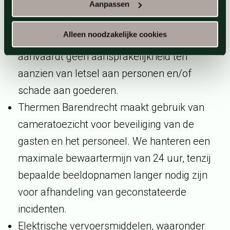
aansprakelijk bij eventuele vermissing of
Aanpassen
diefstal van door de gast meegebrachte
Alleen noodzakelijke cookies
goederen of waardevolle voorwerpen en
aanvaardt geen aansprakelijkheid ten
aanzien van letsel aan personen en/of
schade aan goederen.
Thermen Barendrecht maakt gebruik van
cameratoezicht voor beveiliging van de
gasten en het personeel. We hanteren een
maximale bewaartermijn van 24 uur, tenzij
bepaalde beeldopnamen langer nodig zijn
voor afhandeling van geconstateerde
incidenten.
Elektrische vervoersmiddelen, waaronder