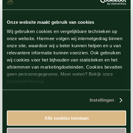
alleen toegestaan in een speciale rookzone.
Alcohol en sauna gaan niet goed samen. Het
Onze website maakt gebruik van cookies
personeel is bevoegd, voor uw en onze
Wij gebruiken cookies en vergelijkbare technieken op
veiligheid, om te weigeren alcohol te
onze website. Hiermee volgen wij internetgedrag binnen
onze site, waardoor wij u beter kunnen helpen en u van
schenken aan gasten wanneer ze dit niet
relevantere informatie kunnen voorzien. Ook gebruiken
verantwoord achten.
wij cookies voor het bijhouden van statistieken en het
Waardevolle voorwerpen kunnen
afstemmen van marketingdoeleinden. Cookies bevatten
geen persoonsgegevens. Meer weten? Bekijk onze
opgeborgen worden in de afsluitbare lockers.
cookieverklaring
.
Thermen Barendrecht houdt zich niet
aansprakelijk bij eventuele vermissing of
Instellingen
diefstal van door de gast meegebrachte
goederen of waardevolle voorwerpen.
Alle cookies toestaan
Thermen Barendrecht houdt zich niet