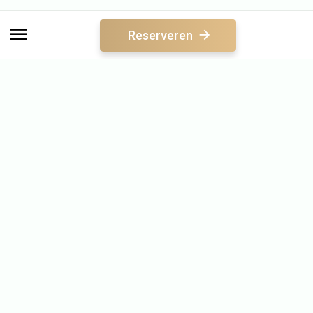
Reserveren
Direct naar
Sauna
Reserveren
Acties
E-ticket verzilveren
Saunabon
Arrangementen
Vacatures
BeWellness