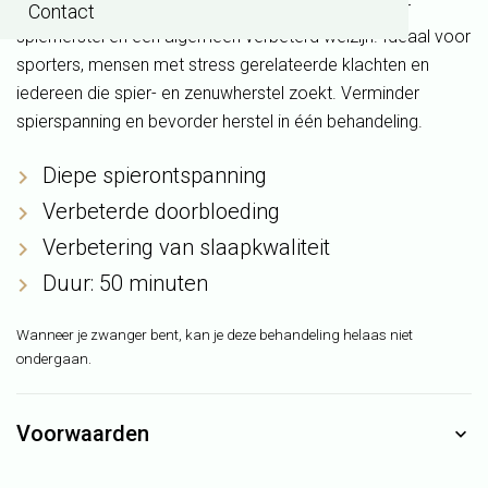
spiermassage zorgt voor diepe ontspanning, sneller
Contact
spierherstel en een algemeen verbeterd welzijn. Ideaal voor
sporters, mensen met stress gerelateerde klachten en
iedereen die spier- en zenuwherstel zoekt. Verminder
spierspanning en bevorder herstel in één behandeling.
Diepe spierontspanning
Verbeterde doorbloeding
Verbetering van slaapkwaliteit
Duur: 50 minuten
Wanneer je zwanger bent, kan je deze behandeling helaas niet
ondergaan.
Voorwaarden