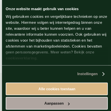
Magnesiumspray wordt via de huid opgenomen en
ondersteunt spierontspanning en stressvermindering.
Onze website maakt gebruik van cookies
Aansluitend worden zowel de voor- als achterzijde van het
Wij gebruiken cookies en vergelijkbare technieken op onze
lichaam spiergericht gemasseerd met een neutrale olie.
website. Hiermee volgen wij internetgedrag binnen onze
Ideaal bij langdurige spierspanning, stress of behoefte aan
site, waardoor wij u beter kunnen helpen en u van
diep herstel.
relevantere informatie kunnen voorzien. Ook gebruiken wij
cookies voor het bijhouden van statistieken en het
Wanneer u zwanger bent, kunt u deze behandeling helaas niet
afstemmen van marketingdoeleinden. Cookies bevatten
ondergaan.
geen persoonsgegevens. Meer weten? Bekijk onze
cookieverklaring
.
Instellingen
Alle cookies toestaan
Direct naar
Aanpassen
Sauna