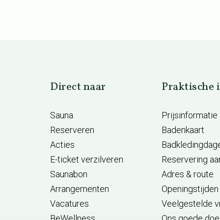
Direct naar
Praktische 
Sauna
Prijsinformatie
Reserveren
Badenkaart
Acties
Badkledingdag
E-ticket verzilveren
Reservering a
Saunabon
Adres & route
Arrangementen
Openingstijden
Vacatures
Veelgestelde 
BeWellness
Ons goede doe