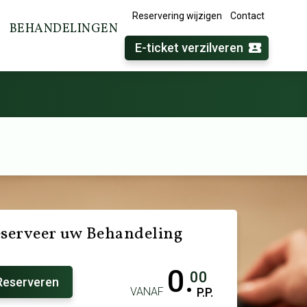
Reservering wijzigen
Contact
BEHANDELINGEN
E-ticket verzilveren
serveer uw Behandeling
0.
00
Reserveren
VANAF
P.P.