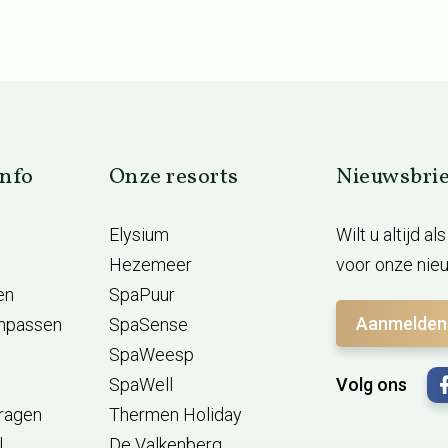
info
Onze resorts
Nieuwsbrie
Elysium
Wilt u altijd a
Hezemeer
voor onze nieu
en
SpaPuur
Aanmelden
anpassen
SpaSense
SpaWeesp
SpaWell
Volg ons
vragen
Thermen Holiday
l
De Valkenberg