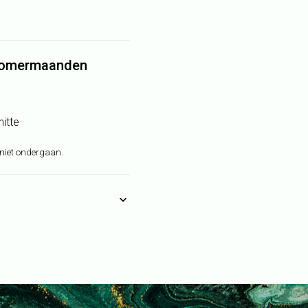
 zomermaanden
hitte
niet ondergaan.