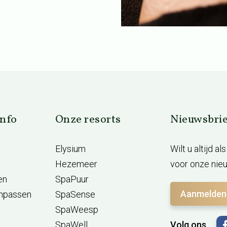
info
Onze resorts
Nieuwsbrie
Elysium
Wilt u altijd a
Hezemeer
voor onze nieu
en
SpaPuur
Aanmelden
anpassen
SpaSense
SpaWeesp
SpaWell
Volg ons