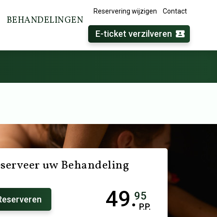
Reservering wijzigen
Contact
BEHANDELINGEN
E-ticket verzilveren
serveer uw Behandeling
49.
95
Reserveren
P.P.