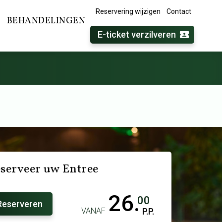
Reservering wijzigen
Contact
BEHANDELINGEN
E-ticket verzilveren
serveer uw Entree
26.
00
Reserveren
VANAF
P.P.