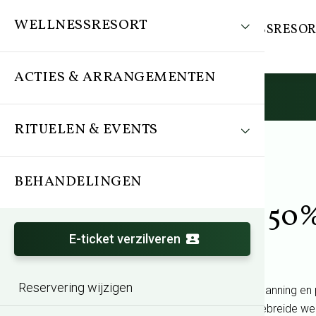
WELLNESSRESORT
WELLNESSRESOR
ACTIES & ARRANGEMENTEN
RITUELEN & EVENTS
BEHANDELINGEN
Entree
Dagentree met 50%
E-ticket verzilveren
Reservering wijzigen
Trakteer jezelf op een dagje pure ontspanning en 
op de dagentree. Geniet van onze uitgebreide well