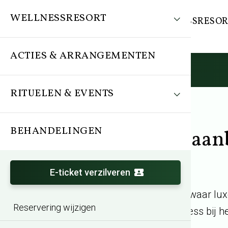
WELLNESSRESORT
WELLNESSRESOR
ACTIES & ARRANGEMENTEN
RITUELEN & EVENTS
BEHANDELINGEN
Sauna aan
E-ticket verzilveren
Waan uzelf in een waar lux
Reservering wijzigen
een dagje wellness bij 