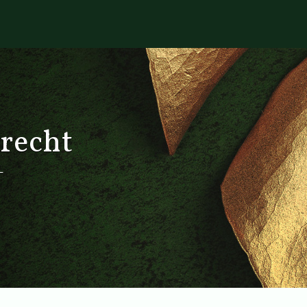
recht
T