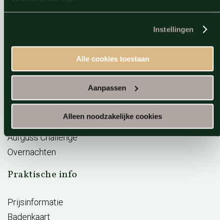
Reserveren
Acties
Instellingen
E-ticket verzilveren
Saunabon
Alle cookies toestaan
Arrangementen
Vacatures
Aanpassen
BeWellness
Massage opleidingen
Alleen noodzakelijke cookies
Wellness Giftcard
Aufguss Challenge
Overnachten
Praktische info
Prijsinformatie
Badenkaart