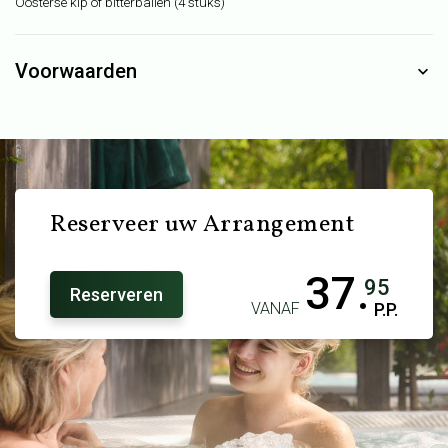
Oosterse kip of bitterballen (4 stuks)
Voorwaarden
Reserveer uw Arrangement
37.
95
Reserveren
VANAF
P.P.