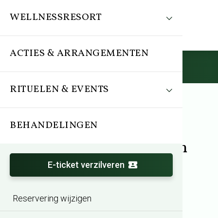
WELLNESSRESORT
ACTIES & ARRANGEMENTEN
Reserveren
RITUELEN & EVENTS
BEHANDELINGEN
Arrangement
Wereldse Wellness Weken
Dag Special
E-ticket verzilveren
Reservering wijzigen
Entree vanaf 10:00 uur