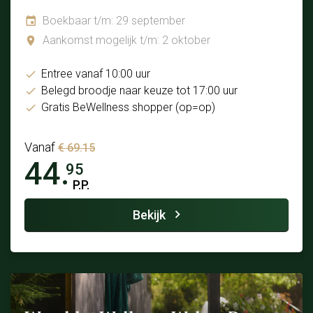
Boekbaar t/m: 29 september
Aankomst mogelijk t/m: 2 oktober
Entree vanaf 10:00 uur
Belegd broodje naar keuze tot 17:00 uur
Gratis BeWellness shopper (op=op)
Vanaf
€ 69.15
44.
95
P.P.
Bekijk