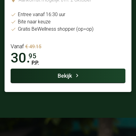
Entree vanaf 16:30 uur
Bite naar keuze
Gratis BeWellness shopper (op=op)
Vanaf
€ 49.15
30.
95
P.P.
Bekijk