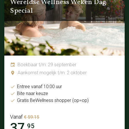
Wereldse Wellness Weken Dag
Special
Boekbaar t/m: 29 september
Aankomst mogelijk t/m: 2 oktober
Entree vanaf 10:00 uur
Bite naar keuze
Gratis BeWellness shopper (op=op)
Vanaf
€ 59.15
37.
95