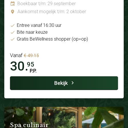
Boekbaar t/m: 29 september
Aankomst mogelijk t/m: 2 oktober
Entree vanaf 16:30 uur
Bite naar keuze
Gratis BeWellness shopper (op=op)
Vanaf
€ 49.15
30.
95
P.P.
Bekijk
Spa culinair