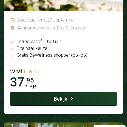
Boekbaar t/m: 29 september
Aankomst mogelijk t/m: 2 oktober
Entree vanaf 10:00 uur
Bite naar keuze
Gratis BeWellness shopper (op=op)
Vanaf
€ 59.15
37.
95
P.P.
Bekijk