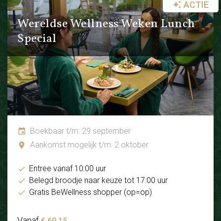
ACTIE
Wereldse Wellness Weken Lunch
Special
Boekbaar t/m: 29 september
Aankomst mogelijk t/m: 2 oktober
Entree vanaf 10:00 uur
Belegd broodje naar keuze tot 17:00 uur
Gratis BeWellness shopper (op=op)
Vanaf
€ 69.15