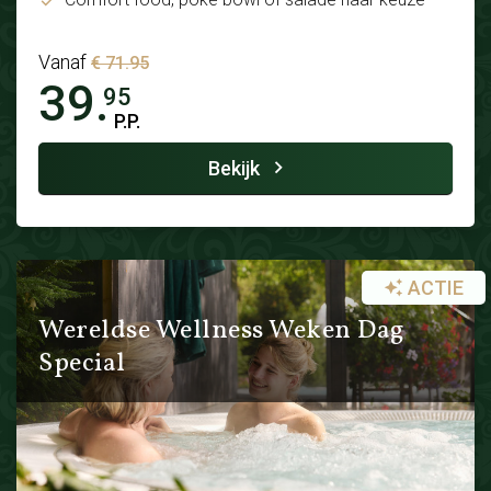
Vanaf
€ 71.95
39.
95
P.P.
Bekijk
ACTIE
Wereldse Wellness Weken Dag
Special