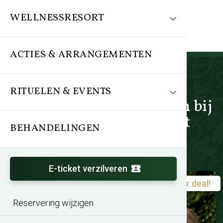
WELLNESSRESORT
ACTIES & ARRANGEMENTEN
RITUELEN & EVENTS
Acties en arrangementen bij
Thermen Barendrecht
BEHANDELINGEN
E-ticket verzilveren
Super deal!
Zomeractie TREATMENTS®
Reservering wijzigen