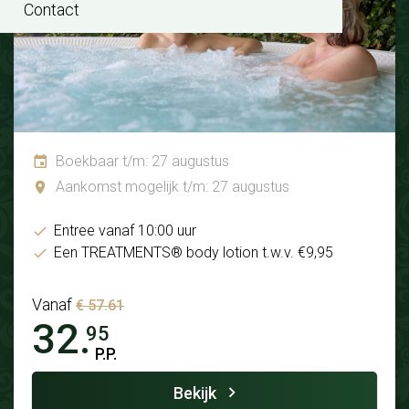
Contact
Boekbaar t/m: 27 augustus
Aankomst mogelijk t/m: 27 augustus
Entree vanaf 10:00 uur
Een TREATMENTS® body lotion t.w.v. €9,95
Vanaf
€ 57.61
32.
95
P.P.
Bekijk