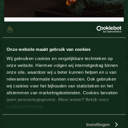
Entree vanaf 10:00 uur
Koffie of thee met gebak
Belegd broodje naar keuze tot 17:00 uur
Hoofdgerecht naar keuze
Onze website maakt gebruik van cookies
Dessert naar keuze
Wij gebruiken cookies en vergelijkbare technieken op
3 drankjes naar keuze (non-alcoholisch)*
onze website. Hiermee volgen wij internetgedrag binnen
Ontspanningsmassage (50 min)
onze site, waardoor wij u beter kunnen helpen en u van
relevantere informatie kunnen voorzien. Ook gebruiken
Vanaf
wij cookies voor het bijhouden van statistieken en het
187.
50
afstemmen van marketingdoeleinden. Cookies bevatten
P.P.
geen persoonsgegevens. Meer weten? Bekijk onze
cookieverklaring
.
Bekijk
Instellingen