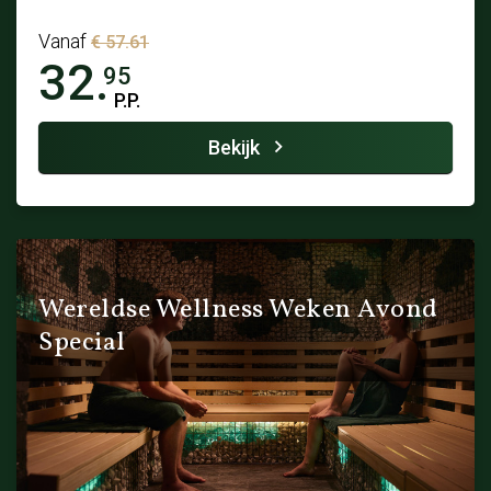
Vanaf
€ 57.61
32.
95
P.P.
Bekijk
Wereldse Wellness Weken Avond
Special