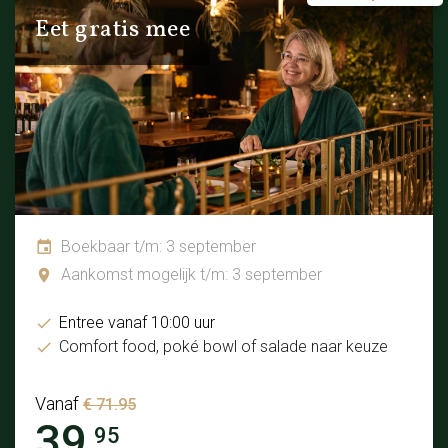
Eet gratis mee
Boekbaar t/m: 3 september
Aankomst mogelijk t/m: 3 september
Entree vanaf 10:00 uur
Comfort food, poké bowl of salade naar keuze
Vanaf
€ 71.95
39.
95