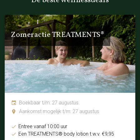
De beste wellnessdeals
Zomeractie TREATMENTS®
Boekbaar t/m: 27 augustus
Aankomst mogelijk t/m: 27 augustus
Entree vanaf 10:00 uur
Een TREATMENTS® body lotion t.w.v. €9,95