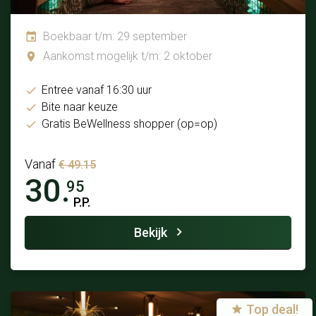
Boekbaar t/m: 29 september
Aankomst mogelijk t/m: 2 oktober
Entree vanaf 16:30 uur
Bite naar keuze
Gratis BeWellness shopper (op=op)
Vanaf
€ 49.15
30.
95
P.P.
Bekijk
Top deal!