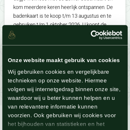
kom meerdere keren heerlijk ontspannen. De
badenkaart is te koop t/m 13 augustus en te
gebruiken t/m 1 oktober 2026. U koopt de
badenkaart eenvoudig bij de receptie van het
wellnessresort of
online
.
Zo haalt u deze
zomer nog meer uit uw wellnessmomenten.
Onze website maakt gebruik van cookies
Meer informatie
Wij gebruiken cookies en vergelijkbare
technieken op onze website. Hiermee
volgen wij internetgedrag binnen onze site,
waardoor wij u beter kunnen helpen en u
van relevantere informatie kunnen
voorzien. Ook gebruiken wij cookies voor
het bijhouden van statistieken en het